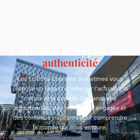
L'actualité décryptée avec
authenticité
Les Éditions Charlotte Sometimes vous
propose un regard éclairé sur l'actualité, la
culture et la société. Des analyses
approfondies, des reportages engagés et
des contenus inspirants pour comprendre
le monde qui nous entoure.