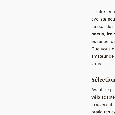
L'entretien
cycliste so
l'essor des
pneus
,
frei
essentiel d
Que vous en
amateur d
vous.
Sélectio
Avant de plo
vélo
adapté
trouveront 
pratiques c