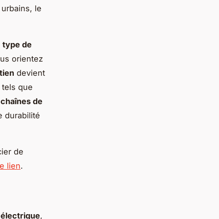
 urbains, le
e
type de
us orientez
tien
devient
 tels que
s
chaînes de
 durabilité
cier de
e lien
.
 électrique
,