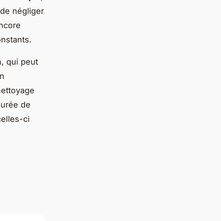
 de négliger
encore
nstants.
, qui peut
un
 nettoyage
durée de
elles-ci