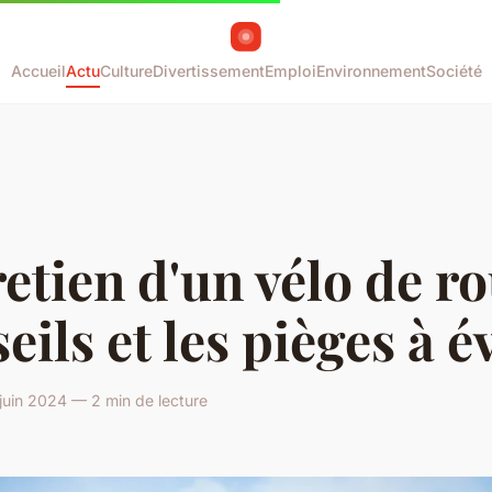
Accueil
Actu
Culture
Divertissement
Emploi
Environnement
Société
etien d'un vélo de ro
eils et les pièges à é
juin 2024 — 2 min de lecture