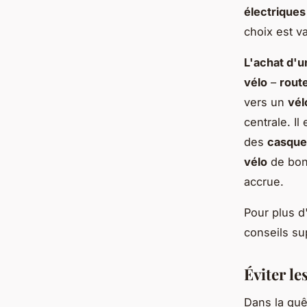
électriques
choix est v
L'achat d'u
vélo
–
rout
vers un
vél
centrale. I
des
casque
vélo
de bon
accrue.
Pour plus d
conseils su
Éviter le
Dans la quê