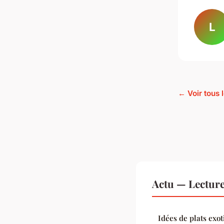
L
← Voir tous l
Actu — Lectur
Idées de plats exo