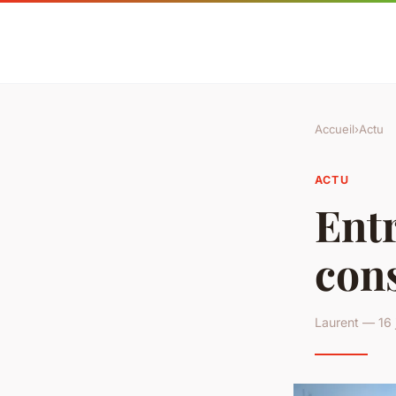
Accueil
›
Actu
ACTU
Entr
cons
Laurent — 16 