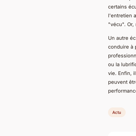
certains éc
l'entretien 
"vécu". Or,
Un autre éc
conduire à 
professionn
ou la lubri
vie. Enfin,
peuvent êtr
performanc
Actu