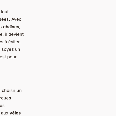
 tout
isées. Avec
es
chaînes
,
e, il devient
s à éviter.
s soyez un
e est pour
e choisir un
-roues
tes
aux
vélos