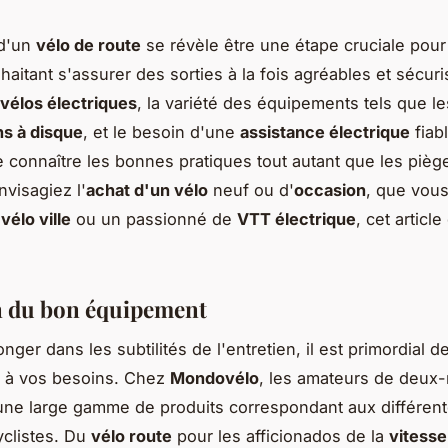
 d'un
vélo de route
se révèle être une étape cruciale pour
uhaitant s'assurer des sorties à la fois agréables et sécur
vélos électriques
, la variété des équipements tels que l
ns à disque
, et le besoin d'une
assistance électrique
fiabl
e connaître les bonnes pratiques tout autant que les piège
visagiez l'
achat d'un vélo
neuf ou d'
occasion
, que vou
e
vélo ville
ou un passionné de
VTT électrique
, cet articl
n du bon équipement
nger dans les subtilités de l'entretien, il est primordial d
 à vos besoins. Chez
Mondovélo
, les amateurs de deux
une large gamme de produits correspondant aux différen
yclistes. Du
vélo route
pour les afficionados de la
vitesse