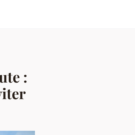
ute :
viter